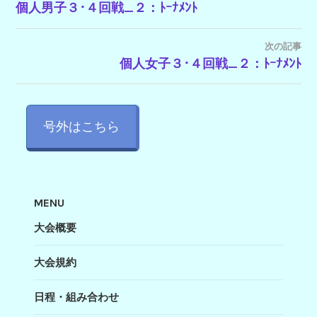
個人男子３･４回戦_２：ﾄｰﾅﾒﾝﾄ
稿
ナ
次の記事
ビ
個人女子３･４回戦_２：ﾄｰﾅﾒﾝﾄ
ゲ
ー
号外はこちら
シ
ョ
ン
MENU
大会概要
大会規約
日程・組み合わせ