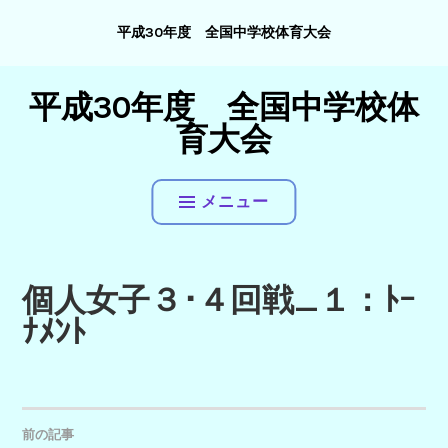
コ
平成30年度 全国中学校体育大会
ン
テ
ン
平成30年度 全国中学校体
ツ
育大会
へ
ス
キ
メニュー
ッ
プ
個人女子３･４回戦_１：ﾄｰ
ﾅﾒﾝﾄ
投
前の記事