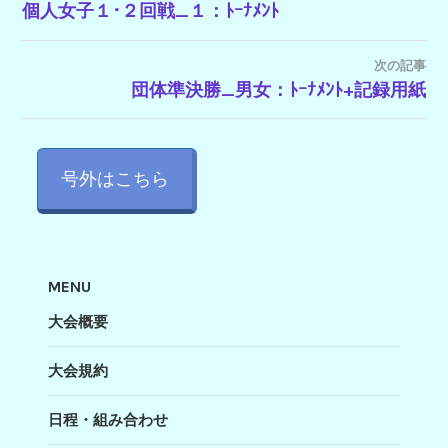
個人女子１･２回戦_１：ﾄｰﾅﾒﾝﾄ
稿
ナ
次の記事
ビ
団体準決勝_男女：ﾄｰﾅﾒﾝﾄ+記録用紙
ゲ
ー
号外はこちら
シ
ョ
ン
MENU
大会概要
大会規約
日程・組み合わせ