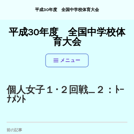
コ
平成30年度 全国中学校体育大会
ン
テ
ン
平成30年度 全国中学校体
ツ
育大会
へ
ス
キ
メニュー
ッ
プ
個人女子１･２回戦_２：ﾄｰ
ﾅﾒﾝﾄ
投
前の記事